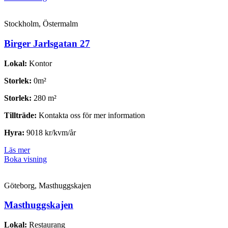
Stockholm, Östermalm
Birger Jarlsgatan 27
Lokal:
Kontor
Storlek:
0m²
Storlek:
280 m²
Tillträde:
Kontakta oss för mer information
Hyra:
9018 kr/kvm/år
Läs mer
Boka visning
Göteborg, Masthuggskajen
Masthuggskajen
Lokal:
Restaurang