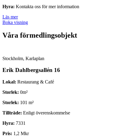
Hyra:
Kontakta oss för mer information
Läs mer
Boka visning
Våra förmedlings­objekt
Stockholm, Karlaplan
Erik Dahlbergsallén 16
Lokal:
Restaurang & Café
Storlek:
0m²
Storlek:
101 m²
Tillträde:
Enligt överenskommelse
Hyra:
7331
Pris:
1,2 Mkr