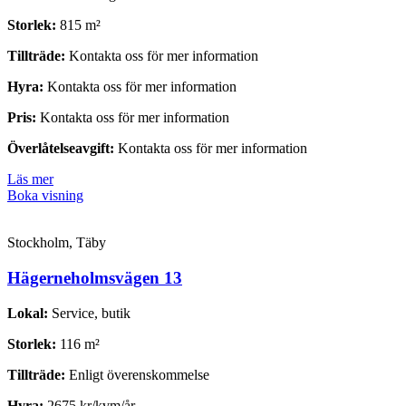
Storlek:
815 m²
Tillträde:
Kontakta oss för mer information
Hyra:
Kontakta oss för mer information
Pris:
Kontakta oss för mer information
Överlåtelseavgift:
Kontakta oss för mer information
Läs mer
Boka visning
Stockholm, Täby
Hägerneholmsvägen 13
Lokal:
Service, butik
Storlek:
116 m²
Tillträde:
Enligt överenskommelse
Hyra:
2675 kr/kvm/år