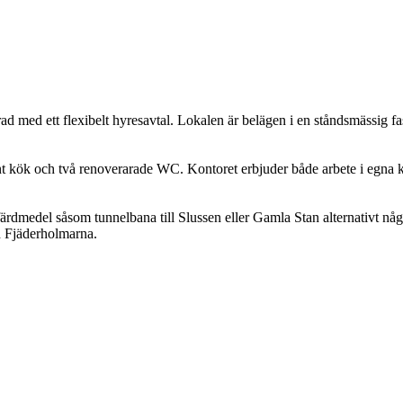
ad med ett flexibelt hyresavtal. Lokalen är belägen i en ståndsmässig fa
t kök och två renoverarade WC. Kontoret erbjuder både arbete i egna ko
a färdmedel såsom tunnelbana till Slussen eller Gamla Stan alternativt 
h Fjäderholmarna.