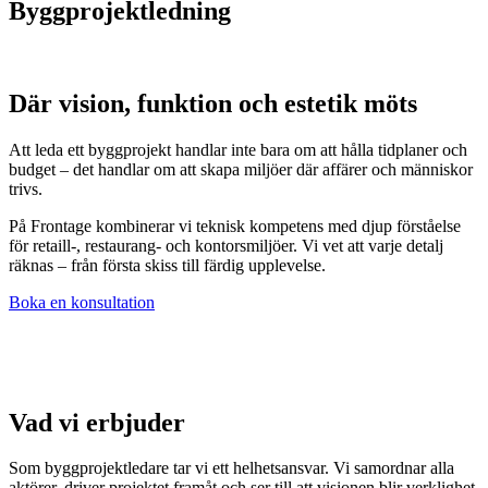
Bygg­projekt­ledning
Där vision, funktion och estetik möts
Att leda ett byggprojekt handlar inte bara om att hålla tidplaner och
budget – det handlar om att skapa miljöer där affärer och människor
trivs.
På Frontage kombinerar vi teknisk kompetens med djup förståelse
för retaill-, restaurang- och kontorsmiljöer. Vi vet att varje detalj
räknas – från första skiss till färdig upplevelse.
Boka en konsultation
Vad vi erbjuder
Som byggprojektledare tar vi ett helhetsansvar. Vi samordnar alla
aktörer, driver projektet framåt och ser till att visionen blir verklighet